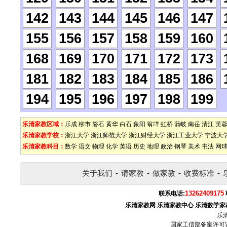
142
143
144
145
146
147
155
156
157
158
159
160
168
169
170
171
172
173
181
182
183
184
185
186
194
195
196
197
198
199
乐清家教区域：
乐成
柳市
磐石
黄华
白石
象阳
翁垟
虹桥
蒲岐
南岳
清江
芙
乐清家教学校：
浙江大学
浙江师范大学
浙江财经大学
浙江工业大学
宁波大
乐清家教科目：
数学
语文
物理
化学
英语
历史
地理
政治
钢琴
美术
书法
网
关于我们
-
请家教
-
做家教
-
收费标准
-
13262409175
联系电话:
乐清家教网
乐清家教中心
乐清数学家
乐
国家工信部备案许可