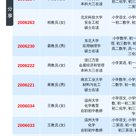
初二化学, 初三
本科大三在读
二英
北京科技大学
小学语文, 小学
2006263
程教员.(女)
安全工程
一初二数学, 初
硕士在读
小学数学, 初
东北大学
理, 初三数学, 
2006230
聂教员.(男)
应用物理学
高二数学, 高一
硕士在读
三化
浙江万里
小学英语, 初一
2006222
周教员.(女)
会展经济和管理
本科大三在读
南京工业大学
小学数学, 小学
2006221
蒋教员.(男)
材料与化工
二数学, 初一初
硕士在读
小学语文, 小学
温州大学
数, 初一初二英
2006034
王教员.(女)
化学教育
初二化学, 初三
在职初中教师
学
温州大学
小学语文, 小学
2006033
王教员.(女)
化学
二英语, 初一初
在职初中教师
初三英语, 