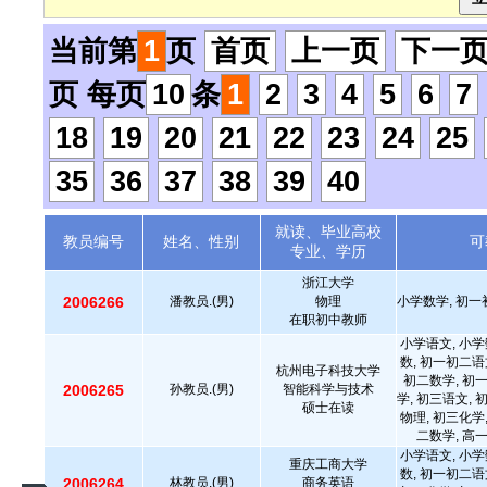
当前第
1
页
首页
上一页
下一
页 每页
10
条
1
2
3
4
5
6
7
18
19
20
21
22
23
24
25
35
36
37
38
39
40
就读、毕业高校
教员编号
姓名、性别
可
专业、学历
浙江大学
2006266
潘教员.(男)
物理
小学数学, 初一
在职初中教师
小学语文, 小学
数, 初一初二语
杭州电子科技大学
初二数学, 初
2006265
孙教员.(男)
智能科学与技术
学, 初三语文, 
硕士在读
物理, 初三化学
二数学, 高
小学语文, 小学
重庆工商大学
数, 初一初二语
2006264
林教员.(男)
商务英语