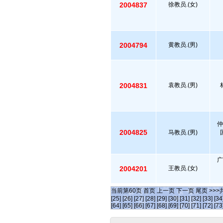
2004837
徐教员.(女)
2004794
黄教员.(男)
2004831
袁教员.(男)
仲
2004825
马教员.(男)
广
2004201
王教员.(女)
当前第
60
页
首页
上一页
下一页
尾页
>>>
[25]
[26]
[27]
[28]
[29]
[30]
[31]
[32]
[33]
[34
[64]
[65]
[66]
[67]
[68]
[69]
[70]
[71]
[72]
[73