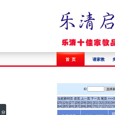
首 页
请家教
ID
当前第
60
页
首页
上一页
下一页
尾页
>>>
[25]
[26]
[27]
[28]
[29]
[30]
[31]
[32]
[33]
[34
[64]
[65]
[66]
[67]
[68]
[69]
[70]
[71]
[72]
[73