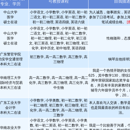
可教授课程
自我描
专业、学历
中山大学
小学语文, 小学数学, 小学英语, 初一初
为人诚恳，做事踏实，英
医学
二语文, 初一初二英语, 初一初二数学,
参加了口语考试。参加上
硕士在读
初一初二物理, 英语四级, 英语六级
笔试成绩合格。
[
小学语文, 小学数学, 小学英语, 初一初
中山大学
二语文, 初一初二英语, 初一初二数学,
医学
初一初二物理, 初一初二化学, 初三语
性格随和，态
硕士在读
文, 初三英语, 初三数学, 初三物理, 初三
化学, 初中历史, 初中地理, 英语四级
广东警官学院
初三数学, 高一高二数学, 高三数学, 高
治安学交通管理
钢琴吉他排球
三物理
本科大二在读
我是一个热情开朗的女
625，其中数学130，理综
华南理工大学
高一高二数学, 高一高二物理, 高一高二
两年荣获国家励志奖学金
国际经济与贸易
化学, 高三数学, 高三物理, 高三化学, 高
名，并且有丰富的家教经验
本科大三在读
中生物
辅导六年级学员半个月，
学，20...
小学数学, 小学奥数, 初一初二数学, 初
广东工业大学
本人喜欢与人交谈，数学
一初二物理, 初三数学, 初三物理, 初三
会计学
也是我最喜欢的科目有自
化学, 高一高二数学, 高一高二物理, 高
本科大二在读
法。
三数学
小学语文, 小学数学, 小学英语, 小学奥
数, 初一初二英语, 初一初二数学, 初一
我是一个比较善于沟通，
华南农业大学