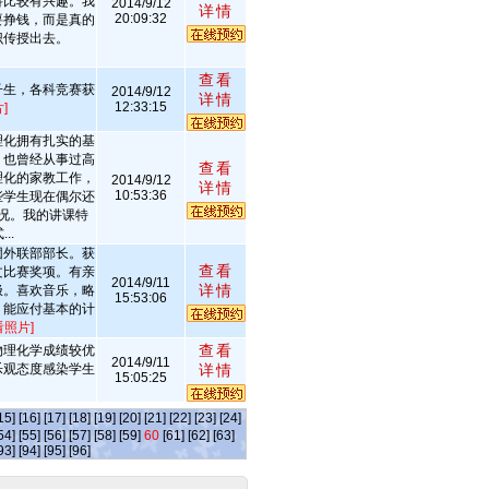
科比较有兴趣。我
2014/9/12
详情
20:09:32
要挣钱，而是真的
识传授出去。
查看
子生，各科竞赛获
2014/9/12
详情
12:33:15
]
理化拥有扎实的基
，也曾经从事过高
查看
理化的家教工作，
2014/9/12
详情
10:53:36
些学生现在偶尔还
况。我的讲课特
..
团外联部部长。获
查看
文比赛奖项。有亲
2014/9/11
详情
极。喜欢音乐，略
15:53:06
。能应付基本的计
看照片]
查看
物理化学成绩较优
2014/9/11
乐观态度感染学生
详情
15:05:25
15]
[16]
[17]
[18]
[19]
[20]
[21]
[22]
[23]
[24]
54]
[55]
[56]
[57]
[58]
[59]
60
[61]
[62]
[63]
93]
[94]
[95]
[96]