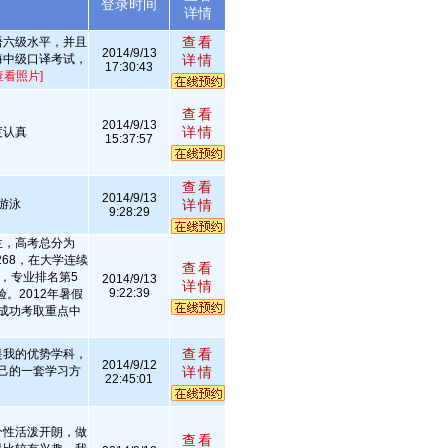
述
登录时间
详情
查看
语六级水平，并且
2014/9/13
海中级口译考试，
详情
17:30:43
查看照片]
查看
2014/9/13
详情
度认真
15:37:57
查看
2014/9/13
游泳
详情
9:28:29
生，高考总分为
268，在大学连续
查看
，专业排名第5
2014/9/13
详情
9:22:39
。2012年暑假
成功考取重点中
查看
是我的优势学科，
2014/9/12
己的一套学习方
详情
22:45:01
个性活泼开朗，做
查看