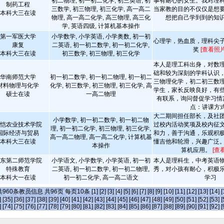
初二物理, 初一初二化学, 初三英语, 初
事有耐心的女生。我对理
制药工程
三数学, 初三物理, 初三化学, 高一高二
当家教的目的不仅仅是想
本科大三在读
物理, 高一高二化学, 高三物理, 高三化
想把自己学到到的知
学, 英语四级, 计算机基本操作
第一军医大学
小学数学, 小学英语, 小学奥数, 初一初
心理学，热血质，理科尖
康复
二英语, 初一初二数学, 初一初二化学,
奖
[查看照片
本科大三在读
初三数学, 初三物理, 初三化学
本人是理工科出身，对数
础和较为深刻的学科认识
华南师范大学
初一初二数学, 初一初二物理, 初一初二
三物理化学，初二初三数
材料物理与化学
化学, 初三数学, 初三物理, 初三化学, 高
学生，家长反映良好，有
硕士在读
一高二物理
有联系，询问督促学习情
点：讲课方式.
大二期间担任部长，及社
小学数学, 初一初二数学, 初一初二物
恺农业技术学院
过校内活动奖项及校内征
理, 初一初二化学, 初三物理, 初三化学,
国际经济与贸易
和力，善于沟通，乐观积
高一高二物理, 高一高二化学, 计算机基
本科大三在读
懂吉他和轮滑，兴趣广泛
本操作
算机应用。
[查
东第二师范学院
小学语文, 小学数学, 小学英语, 初一初
本人是理科生，中考英语
特殊教育
二英语, 初一初二数学, 初一初二物理,
秀，对小孩有耐心，积极
本科大一在读
初一初二化学, 高一高二语文
学习
共
960
条教员信息 共
96
页 每页
10
条
[1]
[2]
[3]
[4]
[5]
[6]
[7]
[8]
[9]
[10]
[11]
[12]
[13]
[14]
[
]
[35]
[36]
[37]
[38]
[39]
[40]
[41]
[42]
[43]
[44]
[45]
[46]
[47]
[48]
[49]
[50]
[51]
[52]
[53]
[
]
[74]
[75]
[76]
[77]
[78]
[79]
[80]
[81]
[82]
[83]
[84]
[85]
[86]
[87]
[88]
[89]
[90]
[91]
[92]
[