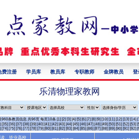
免费注册
学员库
教员库
专职教师
金牌教员
登
乐清物理家教网
共
960
条教员信息 共
96
页 每页
10
条
[1]
[2]
[3]
[4]
[5]
[6]
[7]
[8]
[9]
[10]
[11]
[12]
[13]
[14]
[
]
[35]
[36]
[37]
[38]
[39]
[40]
[41]
[42]
[43]
[44]
[45]
[46]
[47]
[48]
[49]
[50]
[51]
[52]
[53]
[
]
[74]
[75]
[76]
[77]
[78]
[79]
[80]
[81]
[82]
[83]
[84]
[85]
[86]
[87]
[88]
[89]
[90]
[91]
[92]
[
就读、毕业高校