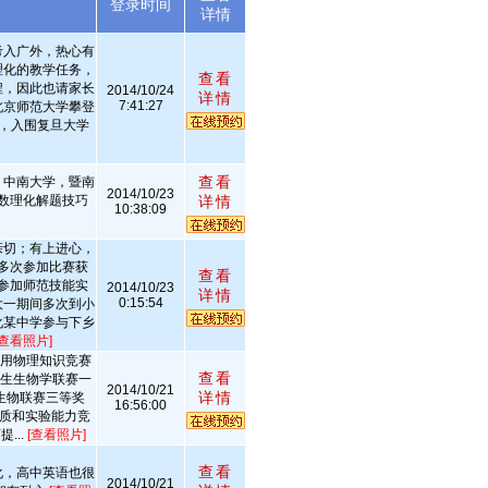
述
登录时间
详情
考入广外，热心有
理化的教学任务，
查看
程，因此也请家长
2014/10/24
详情
7:41:27
北京师范大学攀登
分，入围复旦大学
查看
，中南大学，暨南
2014/10/23
数理化解题技巧
详情
10:38:09
亲切；有上进心，
多次参加比赛获
查看
参加师范技能实
2014/10/23
详情
0:15:54
大一期间多次到小
化某中学参与下乡
[查看照片]
应用物理知识竞赛
查看
学生生物学联赛一
2014/10/21
详情
生生物联赛三等奖
16:56:00
素质和实验能力竞
...
[查看照片]
查看
化，高中英语也很
2014/10/21