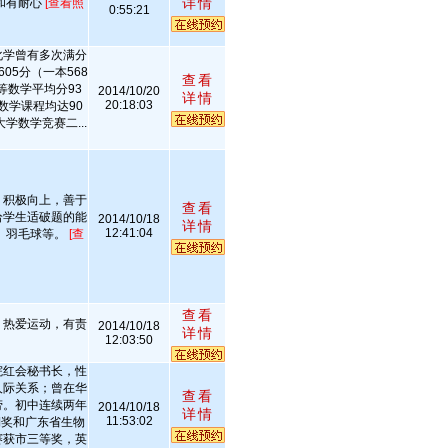
详情
和有耐心
[查看照
0:55:21
化学曾有多次满分
05分（一本568
查看
等数学平均分93
2014/10/20
详情
20:18:03
数学课程均达90
学数学竞赛二...
，积极向上，善于
查看
给学生适破题的能
2014/10/18
详情
12:41:04
、羽毛球等。
[查
查看
，热爱运动，有责
2014/10/18
详情
12:03:50
院红会秘书长，性
人际关系；曾在华
查看
劳。初中连续两年
2014/10/18
详情
11:53:02
铜奖和广东省生物
赛获市三等奖，英