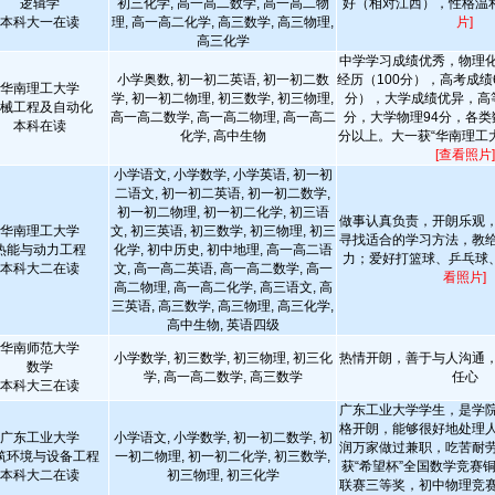
逻辑学
初三化学, 高一高二数学, 高一高二物
好（相对江西），性格温
本科大一在读
理, 高一高二化学, 高三数学, 高三物理,
片]
高三化学
中学学习成绩优秀，物理
小学奥数, 初一初二英语, 初一初二数
经历（100分），高考成绩6
华南理工大学
学, 初一初二物理, 初三数学, 初三物理,
分），大学成绩优异，高
械工程及自动化
高一高二数学, 高一高二物理, 高一高二
分，大学物理94分，各类
本科在读
化学, 高中生物
分以上。大一获“华南理工大
[查看照片]
小学语文, 小学数学, 小学英语, 初一初
二语文, 初一初二英语, 初一初二数学,
初一初二物理, 初一初二化学, 初三语
做事认真负责，开朗乐观
华南理工大学
文, 初三英语, 初三数学, 初三物理, 初三
寻找适合的学习方法，教
热能与动力工程
化学, 初中历史, 初中地理, 高一高二语
力；爱好打篮球、乒乓球
本科大二在读
文, 高一高二英语, 高一高二数学, 高一
看照片]
高二物理, 高一高二化学, 高三语文, 高
三英语, 高三数学, 高三物理, 高三化学,
高中生物, 英语四级
华南师范大学
小学数学, 初三数学, 初三物理, 初三化
热情开朗，善于与人沟通
数学
学, 高一高二数学, 高三数学
任心
本科大三在读
广东工业大学学生，是学
格开朗，能够很好地处理
广东工业大学
小学语文, 小学数学, 初一初二数学, 初
润万家做过兼职，吃苦耐
筑环境与设备工程
一初二物理, 初一初二化学, 初三数学,
获“希望杯”全国数学竞赛
本科大二在读
初三物理, 初三化学
联赛三等奖，初中物理竞