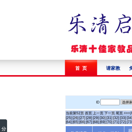
首 页
请家教
ID
当前第
52
页
首页
上一页
下一页
尾页
>>>
[25]
[26]
[27]
[28]
[29]
[30]
[31]
[32]
[33]
[34
[64]
[65]
[66]
[67]
[68]
[69]
[70]
[71]
[72]
[73