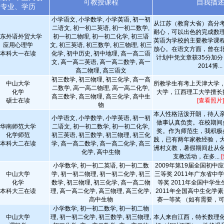
可教授课程
自我描
专业、学历
小学语文, 小学数学, 小学英语, 初一初
从江苏（教育大省）高分
二语文, 初一初二英语, 初一初二数学,
耐心，可以出色的完成数
东外语外贸大学
初一初二物理, 初一初二化学, 初三语
英语为学校的主要教学课
应用心理学
文, 初三英语, 初三数学, 初三物理, 初三
放心。在语文方面，曾在
本科大一在读
化学, 初中历史, 初中地理, 高一高二语
计划中凭文章获35分加
文, 高一高二英语, 高一高二数学, 高一
2014博...
高二物理, 高三语文
初三数学, 初三物理, 初三化学, 高一高
中山大学
所教学生有考上天津大学
二数学, 高一高二物理, 高一高二化学,
化学
大学，江西理工大学擅长
高三数学, 高三物理, 高三化学, 高中生
硕士在读
[查看照片]
物
本人性格活泼开朗，待人
小学语文, 小学数学, 小学英语, 初一初
做事认真负责。在校期间
华南师范大学
二语文, 初一初二数学, 初一初二化学,
奖。作为师范生，我积极
化学师范
初三英语, 初三数学, 初三物理, 初三化
践，已有两年家教经验，
本科大二在读
学, 高一高二数学, 高一高二化学, 高三
洲村义教，暑假期间赴从
化学, 高中生物
支教活动，在多...
小学数学, 初一初二英语, 初一初二数
2009年第19届全国初中
中山大学
学, 初一初二物理, 初一初二化学, 初三
三等奖 2011年广东省中
化学
数学, 初三物理, 初三化学, 高一高二物
等奖 2011年全国中学
本科大三在读
理, 高一高二化学, 高三物理, 高三化学,
2011年全国高中生化学
高中生物
赛一等奖 （如有需要，可提
小学数学, 初一初二数学, 初一初二物
中山大学
理, 初一初二化学, 初三数学, 初三物理,
本人来自江西，特长数理