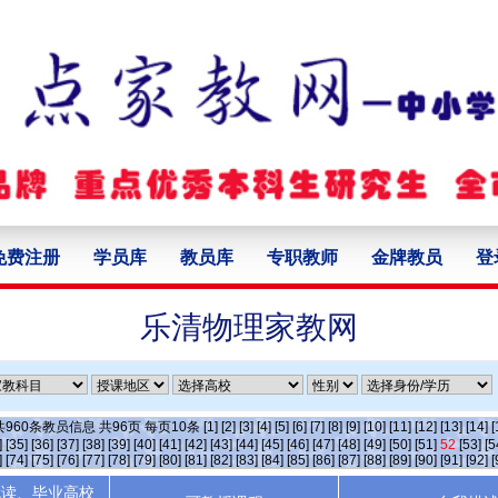
免费注册
学员库
教员库
专职教师
金牌教员
登
乐清物理家教网
共
960
条教员信息 共
96
页 每页
10
条
[1]
[2]
[3]
[4]
[5]
[6]
[7]
[8]
[9]
[10]
[11]
[12]
[13]
[14]
[
]
[35]
[36]
[37]
[38]
[39]
[40]
[41]
[42]
[43]
[44]
[45]
[46]
[47]
[48]
[49]
[50]
[51]
52
[53]
[5
]
[74]
[75]
[76]
[77]
[78]
[79]
[80]
[81]
[82]
[83]
[84]
[85]
[86]
[87]
[88]
[89]
[90]
[91]
[92]
[
就读、毕业高校