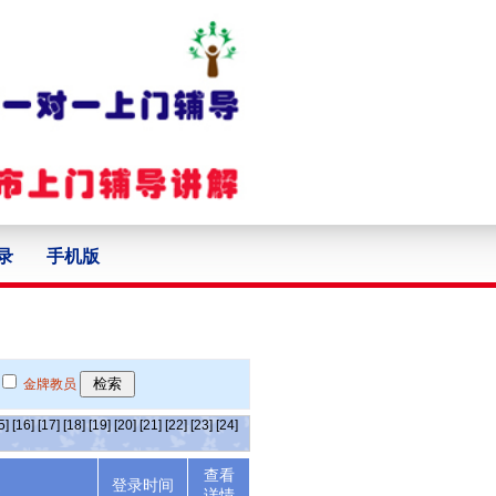
录
手机版
金牌教员
5]
[16]
[17]
[18]
[19]
[20]
[21]
[22]
[23]
[24]
查看
述
登录时间
详情