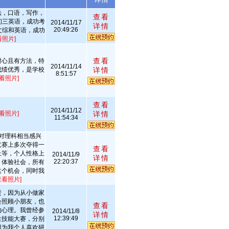
法，口语，写作，
查看
初三英语，成功考
2014/11/17
详情
20:49:26
文综和英语，成功
看照片]
查看
耐心且有方法，特
2014/11/14
成绩优秀，是学校
详情
8:51:57
查看照片]
查看
2014/11/12
查看照片]
详情
11:54:34
对理科相当感兴
竞赛上多次夺得一
查看
上等，个人性格上
2014/11/9
详情
22:20:37
，体验社会，所有
这个机会，同时我
查看照片]
责，因为从小做家
会照顾小朋友，也
查看
的心理。我曾经参
2014/11/8
详情
12:39:49
生技能大赛，分别
因为我个人喜欢研