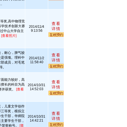
.
等奖,高中物理竞
查看
科学技术创新大赛
2014/11/4
详情
9:13:56
通过中山大学自主
.
[查看照片]
教，耐心，脾气较
查看
史是强项。理科中
2014/11/2
详情
11:58:40
术部成员，对毛笔
得。
方面能力较好，高
查看
最擅长的科目为高
2014/10/31
详情
14:52:03
赛并获奖。
[查看
奖，儿童文学创作
赛三等奖，模拟立
查看
学生干部，华师院
2014/10/31
详情
14:42:21
任主要学生干部，
子荣誉称号。
[查