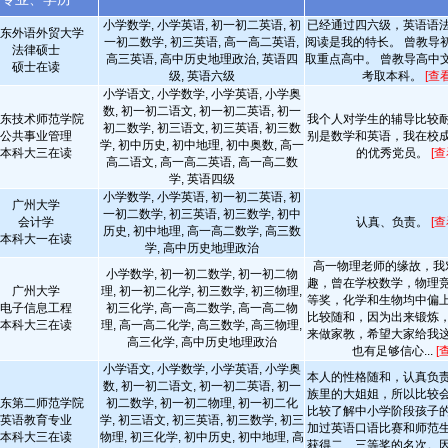
小学数学, 小学英语, 初一初二英语, 初
已经通过四六级，英语语
东外语外贸大学
一初二数学, 初三英语, 高一高二英语,
阅读是我的特长。 曾教导
法律硕士
高三英语, 高中历史地理政治, 英语四
取重点高中。 曾教导高中
硕士在读
级, 英语六级
考取本科。
[查
小学语文, 小学数学, 小学英语, 小学奥
数, 初一初二语文, 初一初二英语, 初一
东技术师范学院
我个人对学生的辅导比较
初二数学, 初三语文, 初三英语, 初三数
公共事业管理
别是数学和英语，我在校
学, 初中历史, 初中地理, 初中奥数, 高一
本科大三在读
的优秀党员。
[
高二语文, 高一高二英语, 高一高二数
学, 英语四级
小学数学, 小学英语, 初一初二英语, 初
广州大学
一初二数学, 初三英语, 初三数学, 初中
会计学
认真、负责。
[
历史, 初中地理, 高一高二数学, 高三数
本科大一在读
学, 高中历史地理政治
高一物理老师的缘故，我
小学数学, 初一初二数学, 初一初二物
趣，曾在学校数学，物理
广州大学
理, 初一初二化学, 初三数学, 初三物理,
等奖，化学和生物均中偏
电子信息工程
初三化学, 高一高二数学, 高一高二物
比较随和，因为出来锻炼
本科大三在读
理, 高一高二化学, 高三数学, 高三物理,
来做家教，希望大家给我
高三化学, 高中历史地理政治
也有足够信心...
[
小学语文, 小学数学, 小学英语, 小学奥
本人的性格随和，认真负
数, 初一初二语文, 初一初二英语, 初一
族里的大姐姐，所以比较
东第二师范学院
初二数学, 初一初二物理, 初一初二化
比较了解中小学阶段孩子
英语教育专业
学, 初三语文, 初三英语, 初三数学, 初三
加过英语口语比赛和师范
本科大三在读
物理, 初三化学, 初中历史, 初中地理, 高
获得二、三等奖的名次。