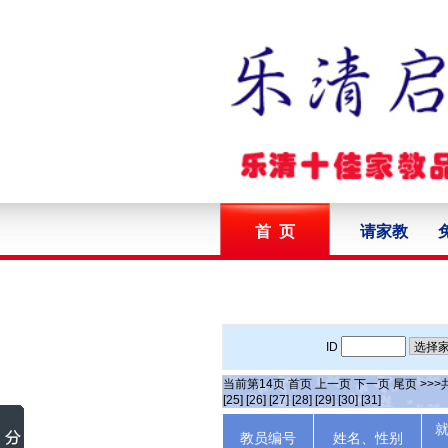
首 页
请家教
ID
当前第
14
页
首页
上一页
下一页
尾页
>>>
[25]
[26]
[27]
[28]
[29]
[30]
[31]
教员编号
姓名、性别