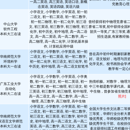
一高二英语, 高三英语, 英语口语, 新概
究教育心理..
念英语, 英语四级, 英语六级
小学语文, 小学数学, 小学英语, 初一初
二语文, 初一初二英语, 初一初二数学,
初一初二物理, 初一初二化学, 初三语
曾经获得初中物理竞赛省二
中山大学
文, 初三英语, 初三数学, 初三物理, 初三
赛省二等奖,初中获得全国
软件工程
化学, 初中历史, 初中地理, 高一高二语
韶关一等奖,广东三等奖.
本科大三在读
文, 高一高二英语, 高一高二数学, 高一
招生选拔,有家教经验
高二物理, 高一高二化学, 计算机基本操
作, 计算机应用中级
小学语文, 小学数学, 小学英语, 初一初
曾在高中初中时期兼职家
华南师范大学
二语文, 初一初二英语, 初一初二数学,
好。语文较好，地理与历
环境科学
初一初二化学, 初三语文, 初三化学, 初
化学见长。校书画协会学
本科大一在读
中历史, 初中地理, 高一高二语文软笔书
教学有一定心
法
小学语文, 小学数学, 小学英语, 小学奥
数, 初一初二语文, 初一初二英语, 初一
热情积极。对数学，物理
广东工业大学
初二数学, 初一初二物理, 初三语文, 初
中三年都是数学课代表。
自动化
三英语, 初三数学, 初三物理, 初中地理,
中生物，曾参加省生物竞
本科大二在读
高一高二语文, 高一高二数学, 高一高二
照片]
物理, 高三数学, 高三物理, 高中生物
小学语文, 小学数学, 小学英语, 初一初
全国大学生作文比赛二等
二语文, 初一初二英语, 初一初二数学,
三等奖，华师行业分析大
华南师范大学
初三语文, 初三英语, 初三数学, 初中历
项优秀奖，华师校级优秀
汉语言文学师范
史, 初中地理, 高一高二语文, 高一高二
级优秀学生干部。在校担
本科大三在读
英语, 高一高二数学, 高三语文, 高三英
多次获得社团工作积极分