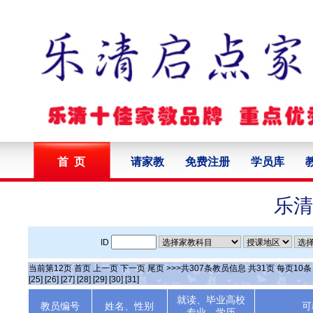
首 页
请家教
免费注册
学员库
乐清
ID
当前第
12
页
首页
上一页
下一页
尾页
>>>共
307
条教员信息 共
31
页 每页
10
[25]
[26]
[27]
[28]
[29]
[30]
[31]
就读、毕业高校
教员编号
姓名、性别
可
专业、学历