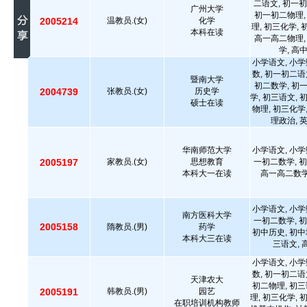
二语文, 初一初
广州大学
初一初二物理,
2005214
温教员.(女)
化学
理, 初三化学,
本科在读
高一高二物理,
学, 高
小学语文, 小学
数, 初一初二语
暨南大学
初二数学, 初
2004739
张教员.(女)
历史学
学, 初三语文, 
硕士在读
物理, 初三化学
理政治, 
华南师范大学
小学语文, 小学
2005197
家教员.(女)
思想教育
一初二数学, 初
本科大一在读
高一高二数学
小学语文, 小学
南方医科大学
一初二数学, 初
2005158
隋教员.(男)
药学
初中历史, 初中
本科大三在读
三语文,
小学语文, 小学
数, 初一初二语
天津农大
初二物理, 初三
2005191
韩教员.(男)
园艺
理, 初三化学, 
在职培训机构教师