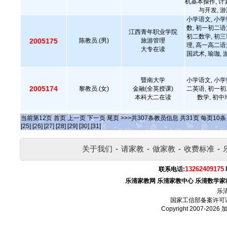
机基本操作, 计
与开发, 游
小学语文, 小学
数, 初一初二语
江西青年职业学院
初二数学, 初三
2005175
陈教员.(男)
旅游管理
理, 高一高二语
大专在读
国武术, 瑜珈, 
暨南大学
小学语文, 小学
2005174
黎教员.(女)
金融(全英授课)
二英语, 初一初
本科大二在读
数学, 初中
当前第
12
页
首页
上一页
下一页
尾页
>>>共
307
条教员信息 共
31
页 每页
10
[25]
[26]
[27]
[28]
[29]
[30]
[31]
关于我们
-
请家教
-
做家教
-
收费标准
-
13262409175
联系电话:
乐清家教网
乐清家教中心
乐清数学家
乐
国家工信部备案许可
Copyright 2007-2026