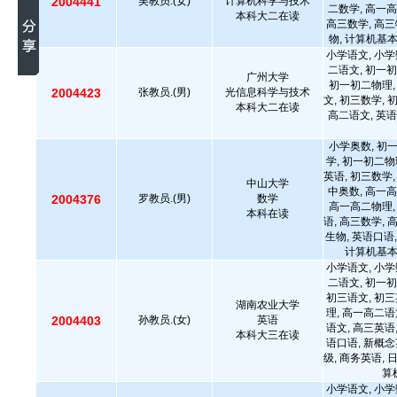
2004441
吴教员.(女)
计算机科学与技术
二数学, 高一高
本科大二在读
高三数学, 高三
物, 计算机基
小学语文, 小学
二语文, 初一初
广州大学
初一初二物理,
2004423
张教员.(男)
光信息科学与技术
文, 初三数学, 
本科大二在读
高二语文, 英语
小学奥数, 初
学, 初一初二物
英语, 初三数学,
中山大学
中奥数, 高一高
2004376
罗教员.(男)
数学
高一高二物理,
本科在读
语, 高三数学, 
生物, 英语口语
计算机基本操
小学语文, 小学
二语文, 初一初
初三语文, 初三
湖南农业大学
理, 高一高二语
2004403
孙教员.(女)
英语
语文, 高三英语
本科大三在读
语口语, 新概念
级, 商务英语, 
算
小学语文, 小学