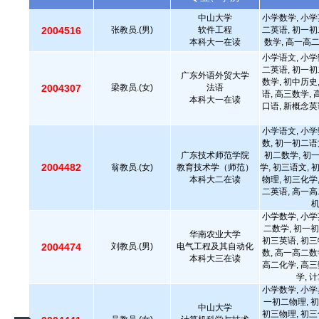
中山大学
小学数学, 小学
2004516
张教员.(男)
软件工程
二英语, 初一初
本科大一在读
数学, 高一高
小学语文, 小学
二英语, 初一初
广东外语外贸大学
数学, 初中历史
2004307
梁教员.(女)
法语
语, 高三数学,
本科大一在读
口语, 新概念英
小学语文, 小学
数, 初一初二语
广东技术师范学院
初二数学, 初
2004482
翁教员.(女)
教育技术学（师范）
学, 初三语文, 
本科大二在读
物理, 初三化学
二英语, 高一高
小学数学, 小学
二数学, 初一初
华南农业大学
初三英语, 初三
2004474
刘教员.(男)
电气工程及其自动化
数, 高一高二数
本科大三在读
高二化学, 高三
学, 
小学数学, 小学
一初二物理, 初
中山大学
初三物理, 初三