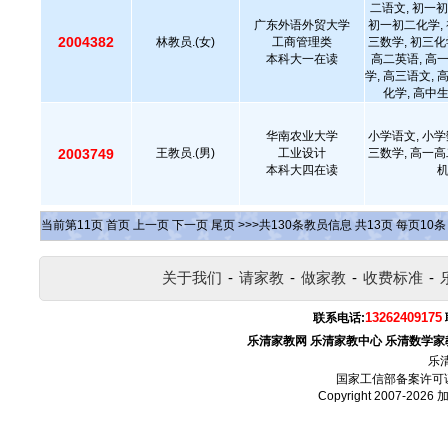
二语文, 初一初
广东外语外贸大学
初一初二化学, 
2004382
林教员.(女)
工商管理类
三数学, 初三化
本科大一在读
高二英语, 高
学, 高三语文, 
化学, 高中
华南农业大学
小学语文, 小学
2003749
王教员.(男)
工业设计
三数学, 高一高
本科大四在读
当前第
11
页
首页
上一页
下一页
尾页
>>>共
130
条教员信息 共
13
页 每页
10
关于我们
-
请家教
-
做家教
-
收费标准
-
13262409175
联系电话:
乐清家教网
乐清家教中心
乐清数学家
乐
国家工信部备案许可
Copyright 2007-2026