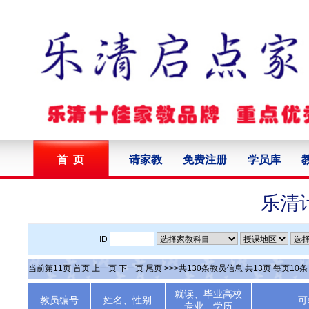
首 页
请家教
免费注册
学员库
乐清
ID
当前第
11
页
首页
上一页
下一页
尾页
>>>共
130
条教员信息 共
13
页 每页
10
就读、毕业高校
教员编号
姓名、性别
可
专业、学历