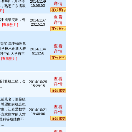
生有8名，并取得
2014/11/9
详情
15:58:53
科，熟悉广东省教
片]
查看
高中成绩突出，曾
2014/11/7
详情
23:15:13
。
[查看照片]
等奖,高中物理竞
查看
科学技术创新大赛
2014/11/4
详情
9:13:56
通过中山大学自主
.
[查看照片]
查看
国计算机二级，会
2014/10/29
详情
15:29:15
证。
上前几名，更是级
，希望能有机会把
查看
学生，让喜爱数学
2014/10/21
详情
19:40:06
不喜欢数学的人对
理科等成绩也不
..