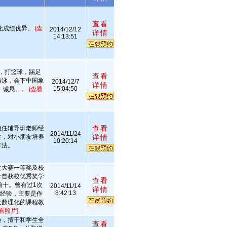
查看
化成绩优异。
[查
2014/12/12
详情
14:13:51
，打篮球，踢足
查看
游泳，会下中国象
2014/12/7
详情
15:04:50
、诚恳。。
[查看
查看
担任辅导班老师经
2014/11/24
往，对小朋友培养
详情
10:20:14
方法。
文大赛一等奖及校
学曾获校优秀奖学
查看
前十。曾有过1次
2014/11/14
详情
8:42:13
教经验，主要是作
及数理化的课程教
看照片]
验，擅于和学生全
查看