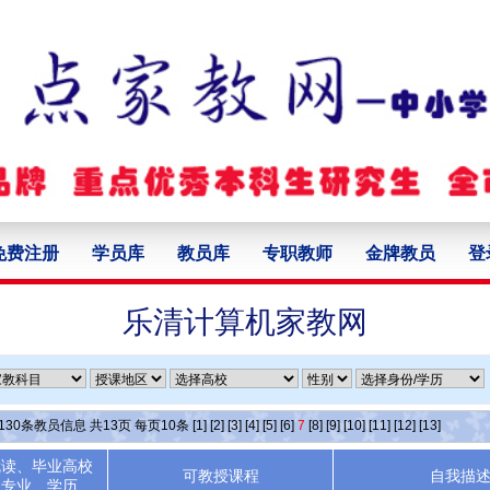
免费注册
学员库
教员库
专职教师
金牌教员
登
乐清计算机家教网
130
条教员信息 共
13
页 每页
10
条
[1]
[2]
[3]
[4]
[5]
[6]
7
[8]
[9]
[10]
[11]
[12]
[13]
就读、毕业高校
可教授课程
自我描
专业、学历