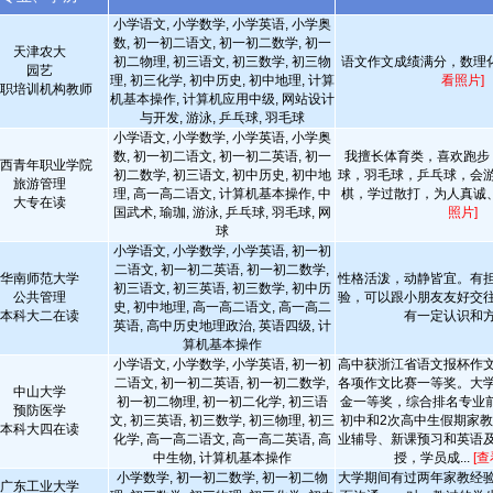
小学语文, 小学数学, 小学英语, 小学奥
数, 初一初二语文, 初一初二数学, 初一
天津农大
初二物理, 初三语文, 初三数学, 初三物
语文作文成绩满分，数理
园艺
理, 初三化学, 初中历史, 初中地理, 计算
看照片]
职培训机构教师
机基本操作, 计算机应用中级, 网站设计
与开发, 游泳, 乒乓球, 羽毛球
小学语文, 小学数学, 小学英语, 小学奥
数, 初一初二语文, 初一初二英语, 初一
我擅长体育类，喜欢跑步
西青年职业学院
初二数学, 初三语文, 初中历史, 初中地
球，羽毛球，乒乓球，会
旅游管理
理, 高一高二语文, 计算机基本操作, 中
棋，学过散打，为人真诚
大专在读
国武术, 瑜珈, 游泳, 乒乓球, 羽毛球, 网
照片]
球
小学语文, 小学数学, 小学英语, 初一初
二语文, 初一初二英语, 初一初二数学,
华南师范大学
性格活泼，动静皆宜。有
初三语文, 初三英语, 初三数学, 初中历
公共管理
验，可以跟小朋友友好交
史, 初中地理, 高一高二语文, 高一高二
本科大二在读
有一定认识和
英语, 高中历史地理政治, 英语四级, 计
算机基本操作
小学语文, 小学数学, 小学英语, 初一初
高中获浙江省语文报杯作
二语文, 初一初二英语, 初一初二数学,
各项作文比赛一等奖。大
中山大学
初一初二物理, 初一初二化学, 初三语
金一等奖，综合排名专业
预防医学
文, 初三英语, 初三数学, 初三物理, 初三
初中和2次高中生假期家
本科大四在读
化学, 高一高二语文, 高一高二英语, 高
业辅导、新课预习和英语
中生物, 计算机基本操作
授，学员成...
[查
小学数学, 初一初二数学, 初一初二物
大学期间有过两年家教经
广东工业大学