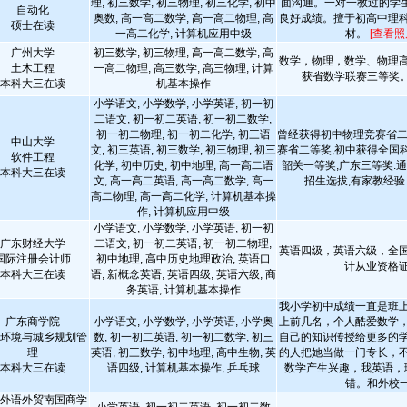
理, 初三数学, 初三物理, 初三化学, 初中
面沟通。一对一教过的学
自动化
奥数, 高一高二数学, 高一高二物理, 高
良好成绩。擅于初高中理
硕士在读
一高二化学, 计算机应用中级
材。
[查看照
广州大学
初三数学, 初三物理, 高一高二数学, 高
数学，物理，数学、物理
土木工程
一高二物理, 高三数学, 高三物理, 计算
获省数学联赛三等奖
本科大三在读
机基本操作
小学语文, 小学数学, 小学英语, 初一初
二语文, 初一初二英语, 初一初二数学,
初一初二物理, 初一初二化学, 初三语
曾经获得初中物理竞赛省二
中山大学
文, 初三英语, 初三数学, 初三物理, 初三
赛省二等奖,初中获得全国
软件工程
化学, 初中历史, 初中地理, 高一高二语
韶关一等奖,广东三等奖.
本科大三在读
文, 高一高二英语, 高一高二数学, 高一
招生选拔,有家教经验
高二物理, 高一高二化学, 计算机基本操
作, 计算机应用中级
小学语文, 小学数学, 小学英语, 初一初
广东财经大学
二语文, 初一初二英语, 初一初二物理,
英语四级，英语六级，全
国际注册会计师
初中地理, 高中历史地理政治, 英语口
计从业资格
本科大三在读
语, 新概念英语, 英语四级, 英语六级, 商
务英语, 计算机基本操作
我小学初中成绩一直是班
广东商学院
小学语文, 小学数学, 小学英语, 小学奥
上前几名，个人酷爱数学
环境与城乡规划管
数, 初一初二英语, 初一初二数学, 初三
自己的知识传授给更多的
理
英语, 初三数学, 初中地理, 高中生物, 英
的人把她当做一门专长，
本科大三在读
语四级, 计算机基本操作, 乒乓球
数学产生兴趣，我英语，
错。和外校一.
外语外贸南国商学