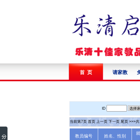
首 页
请家教
ID
当前第
7
页
首页
上一页
下一页
尾页
>>>共
教员编号
姓名、性别