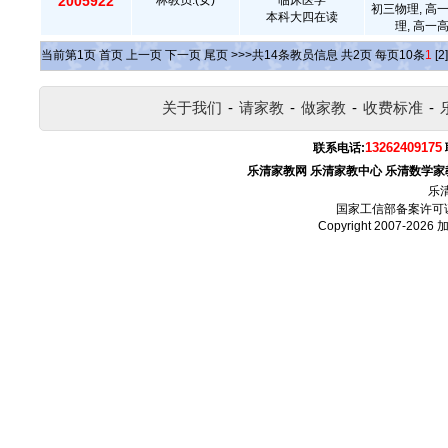
2005922
林教员.(女)
临床医学
初三物理, 高
本科大四在读
理, 高一
当前第
1
页
首页
上一页
下一页
尾页
>>>共
14
条教员信息 共
2
页 每页
10
条
1
[2]
关于我们
-
请家教
-
做家教
-
收费标准
-
13262409175
联系电话:
乐清家教网
乐清家教中心
乐清数学家
乐
国家工信部备案许可
Copyright 2007-2026