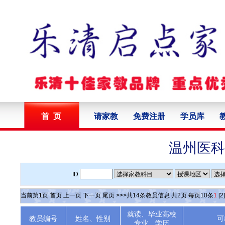
首 页
请家教
免费注册
学员库
温州医科
ID
当前第
1
页
首页
上一页
下一页
尾页
>>>共
14
条教员信息 共
2
页 每页
10
条
1
[2]
就读、毕业高校
教员编号
姓名、性别
可
专业、学历